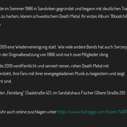
de im Sommer 1986 in Sandviken gegründet und begann mit deutlichen Tr
us zu hartem, klarem schwedischem Death Metal. Ihr erstes Album "Bloodchil
.
009 eine Wiedervereinigung statt. Wie viele andere Bands hat auch Sorcery
 der Originalbesetzung von 1986 sind noch zwei Mitglieder übrig.
de 2019 veröffentlicht und serviert reinen, rohen Death Metal mit
ersteht, ihre Fans mit ihrer energiegeladenen Musik zu begeistern und zeigt,
t sind.
den „Feinklang“ (Saalstraße 42), im Sanitätshaus Fischer (Obere Straße 26)
ühr auch online zuschlagen unter
https://www.tixforgigs.com/Event/548