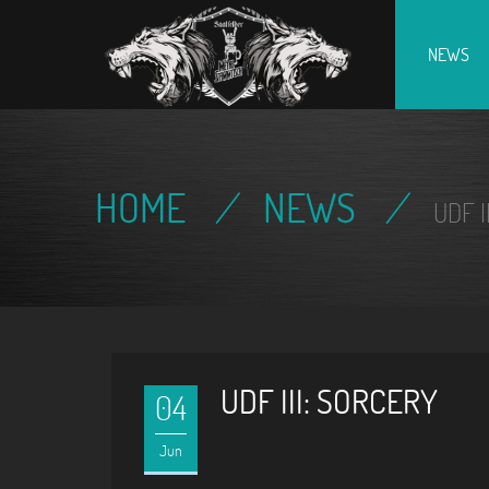
Home
NEWS
HOME
/
NEWS
/
UDF I
UDF III: SORCERY
04
Jun