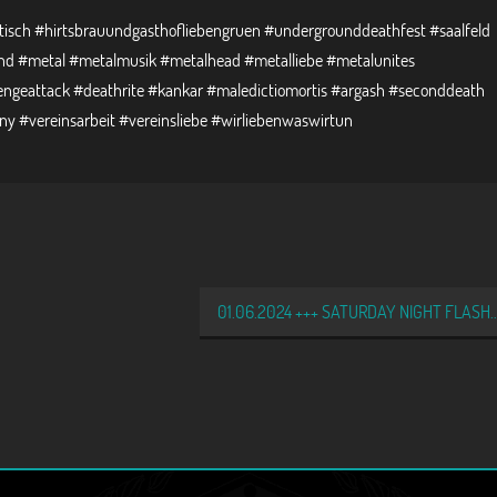
isch #hirtsbrauundgasthofliebengruen #undergrounddeathfest #saalfeld
d #metal #metalmusik #metalhead #metalliebe #metalunites
ngeattack #deathrite #kankar #maledictiomortis #argash #seconddeath
y #vereinsarbeit #vereinsliebe #wirliebenwaswirtun
01.06.2024 +++ SATURDAY NIGHT FLASH