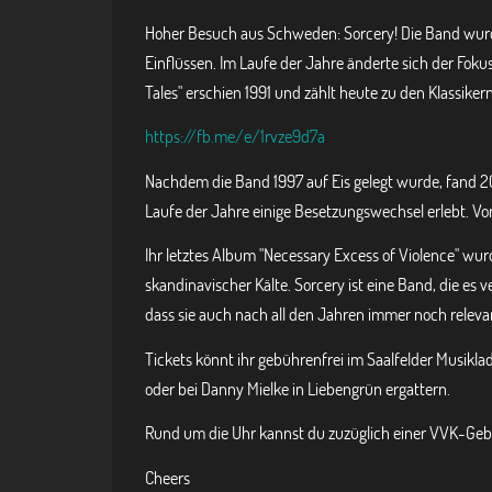
Hoher Besuch aus Schweden: Sorcery! Die Band wur
Einflüssen. Im Laufe der Jahre änderte sich der Fok
Tales" erschien 1991 und zählt heute zu den Klassikern
https://fb.me/e/1rvze9d7a
Nachdem die Band 1997 auf Eis gelegt wurde, fand 2
Laufe der Jahre einige Besetzungswechsel erlebt. Von
Ihr letztes Album "Necessary Excess of Violence" wur
skandinavischer Kälte. Sorcery ist eine Band, die es v
dass sie auch nach all den Jahren immer noch relevan
Tickets könnt ihr gebührenfrei im Saalfelder Musikla
oder bei Danny Mielke in Liebengrün ergattern.
Rund um die Uhr kannst du zuzüglich einer VVK-Geb
Cheers