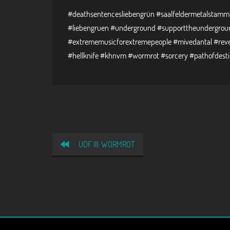
#deathsentencesliebengrün #saalfeldermetalstammt
#liebengruen #underground #supporttheundergroun
#extrememusicforextremepeople #mivedantal #reve
#hellknife #khnvm #wormrot #sorcery #pathofdestin
UDF III: WORMROT