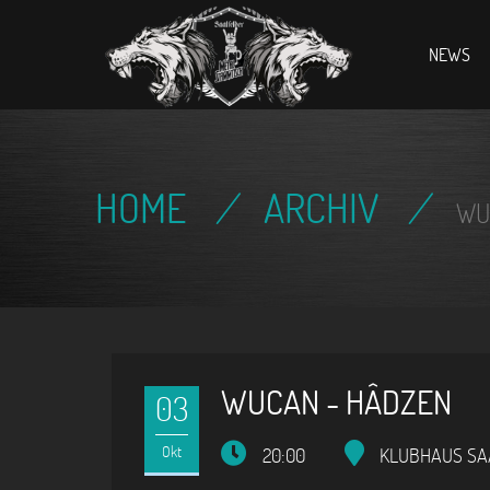
Home
NEWS
HOME
/
ARCHIV
/
WU
WUCAN - HÂDZEN
03
Okt
20:00
KLUBHAUS SA