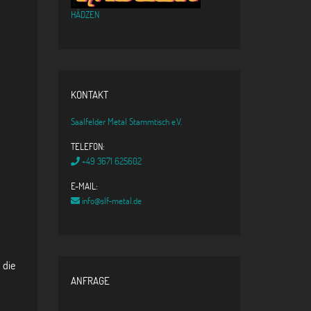
HÂDZEN
KONTAKT
Saalfelder Metal Stammtisch e.V.
TELEFON:
+49 3671 625602
E-MAIL:
info@slf-metal.de
 die
ANFRAGE