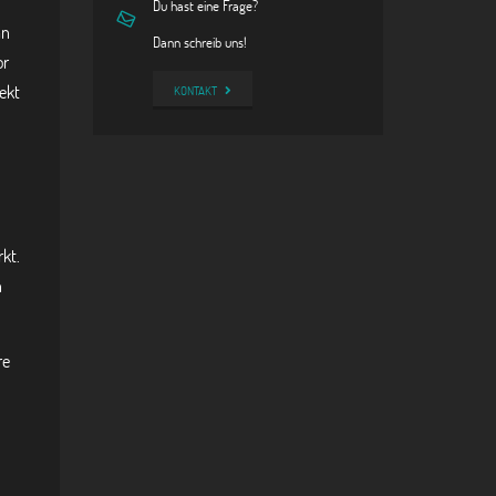
Du hast eine Frage?
an
Dann schreib uns!
or
ekt
KONTAKT
d
kt.
h
re