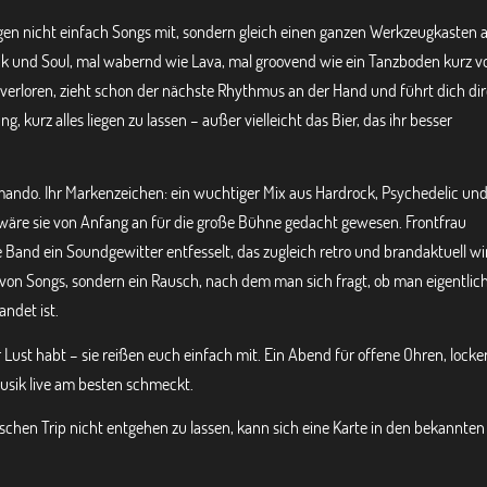
en nicht einfach Songs mit, sondern gleich einen ganzen Werkzeugkasten 
unk und Soul, mal wabernd wie Lava, mal groovend wie ein Tanzboden kurz v
 verloren, zieht schon der nächste Rhythmus an der Hand und führt dich dir
g, kurz alles liegen zu lassen – außer vielleicht das Bier, das ihr besser
o. Ihr Markenzeichen: ein wuchtiger Mix aus Hardrock, Psychedelic un
ls wäre sie von Anfang an für die große Bühne gedacht gewesen. Frontfrau
 Band ein Soundgewitter entfesselt, das zugleich retro und brandaktuell wir
von Songs, sondern ein Rausch, nach dem man sich fragt, ob man eigentlic
andet ist.
r Lust habt – sie reißen euch einfach mit. Ein Abend für offene Ohren, locke
Musik live am besten schmeckt.
schen Trip nicht entgehen zu lassen, kann sich eine Karte in den bekannten