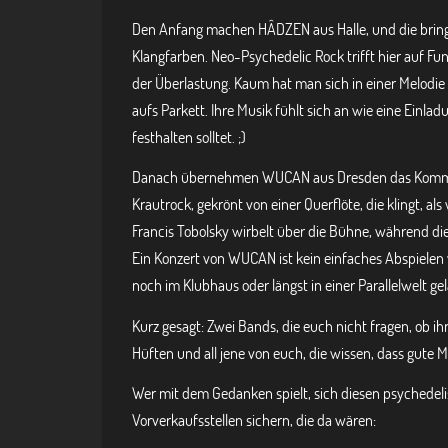
Den Anfang machen HÂDZEN aus Halle, und die bring
Klangfarben. Neo-Psychedelic Rock trifft hier auf F
der Überlastung. Kaum hat man sich in einer Melodie
aufs Parkett. Ihre Musik fühlt sich an wie eine Einladun
festhalten solltet. ;)
Danach übernehmen WUCAN aus Dresden das Kommand
Krautrock, gekrönt von einer Querflöte, die klingt, a
Francis Tobolsky wirbelt über die Bühne, während die
Ein Konzert von WUCAN ist kein einfaches Abspielen 
noch im Klubhaus oder längst in einer Parallelwelt gel
Kurz gesagt: Zwei Bands, die euch nicht fragen, ob ih
Hüften und all jene von euch, die wissen, dass gute 
Wer mit dem Gedanken spielt, sich diesen psychedeli
Vorverkaufsstellen sichern, die da wären: